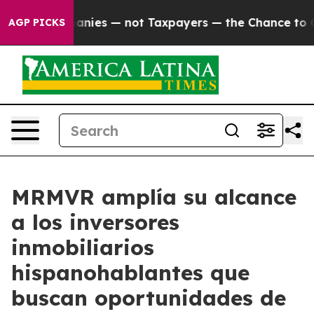
ies — not Taxpayers — the Chance to Cash in on Publi
AGP PICKS
MRMVR amplía su alcance
a los inversores
inmobiliarios
hispanohablantes que
buscan oportunidades de