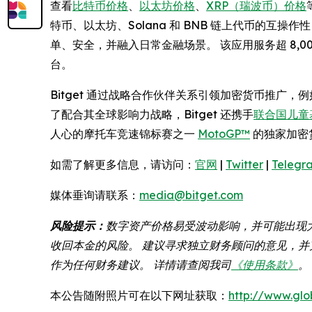
查看
比特币价格
、
以太坊价格
、
XRP（瑞波币）价格
特币、以太坊、Solana 和 BNB 链上代币的互
单、安全，并融入日常金融场景。 该应用服务超 8
台。
Bitget 通过战略合作伙伴关系引领加密货币推广，
了配合其全球影响力战略，Bitget 还携手
联合国儿童基
人心的摩托车竞速锦标赛之一
MotoGP™
的独家加密
如需了解更多信息，请访问：
官网
|
Twitter
|
Telegr
媒体垂询请联系：
media@bitget.com
风险提示：
数字资产价格易受波动影响，并可能出现
收回本金的风险。 建议寻求独立财务顾问的意见，并充
作为任何财务建议。 详情请查阅我司
《使用条款》
。
本公告随附照片可在以下网址获取：
http://www.gl