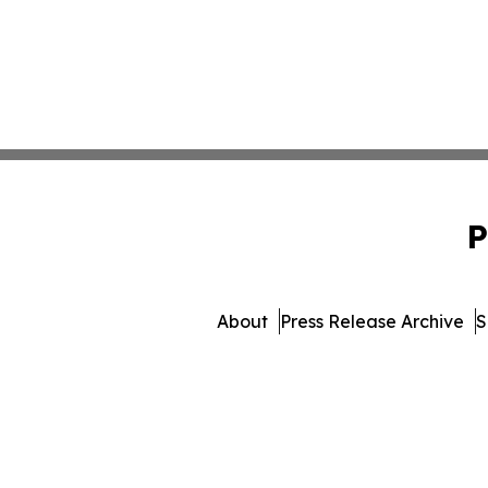
P
About
Press Release Archive
S
© 1995-2026 Newsmatics