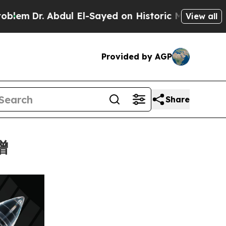
r. Abdul El-Sayed on Historic Michigan Win: “Peop
View all
Provided by AGP
Share
增