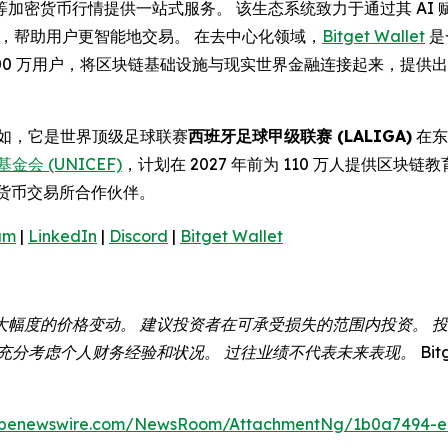
等加密货币行情提供一站式服务。 该生态系统致力于通过其 AI
操作性，帮助用户更智能地交易。 在去中心化领域，
Bitget Wallet
是
,000 万用户，将区块链基础设施与现实世界金融连接起来，提
例如，它是世界顶级足球联赛
西班牙足球甲级联赛 (LALIGA)
在东
金会 (UNICEF)
，计划在 2027 年前为 110 万人提供区块链
货币交易所合作伙伴。
am
|
LinkedIn
|
Discord
|
Bitget Wallet
大幅度的价格变动。 建议投资者在可承受损失的范围内投资。 
分考虑个人财务经验和状况。 过往业绩不代表未来表现。 Bitg
obenewswire.com/NewsRoom/AttachmentNg/1b0a7494-e