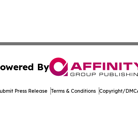
owered By
ubmit Press Release
Terms & Conditions
Copyright/DMCA
 Inc. dba Affinity Group Publishing & America Latina Time
Cookie Settings / Your Privacy Choices