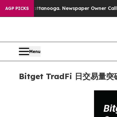
 in Chattanooga. Newspaper Owner Calls the Peo
AGP PICKS
Menu
Bitget TradFi 日交