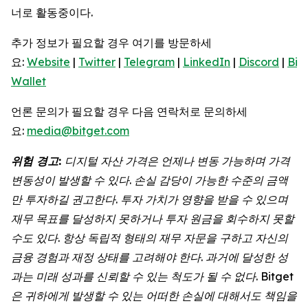
너로 활동중이다.
추가 정보가 필요할 경우 여기를 방문하세
요:
Website
|
Twitter
|
Telegram
|
LinkedIn
|
Discord
|
Bit
Wallet
언론 문의가 필요할 경우 다음 연락처로 문의하세
요:
media@bitget.com
위험
경고
:
디지털
자산
가격은
언제나
변동
가능하며
가격
변동성이
발생할
수
있다
.
손실
감당이
가능한
수준의
금액
만
투자하길
권고한다
.
투자
가치가
영향을
받을
수
있으며
재무
목표를
달성하지
못하거나
투자
원금을
회수하지
못할
수도
있다
.
항상
독립적
형태의
재무
자문을
구하고
자신의
금융
경험과
재정
상태를
고려해야
한다
.
과거에
달성한
성
과는
미래
성과를
신뢰할
수
있는
척도가
될
수
없다
. Bitget
은
귀하에게
발생할
수
있는
어떠한
손실에
대해서도
책임을